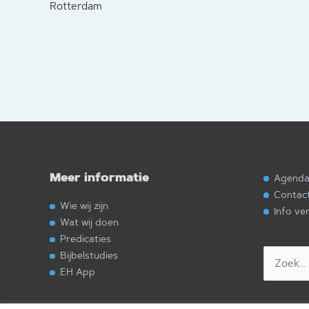
Rotterdam
Meer informatie
Agend
Contac
Wie wij zijn
Info ve
Wat wij doen
Predicaties
Zoek
Bijbelstudies
naar:
EH App