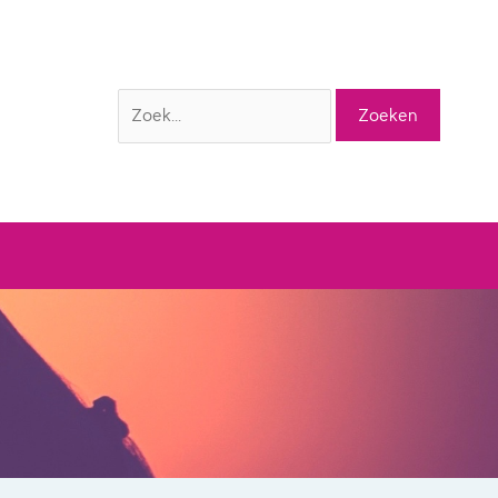
Zoek
naar: