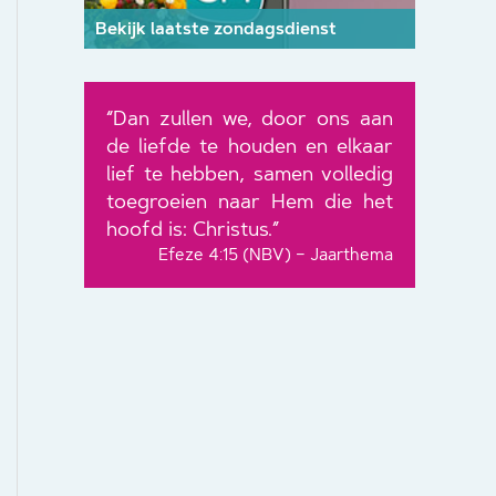
Bekijk laatste zondagsdienst
“Dan zullen we, door ons aan
de liefde te houden en elkaar
lief te hebben, samen volledig
toegroeien naar Hem die het
hoofd is: Christus.”
Efeze 4:15 (NBV) – Jaarthema