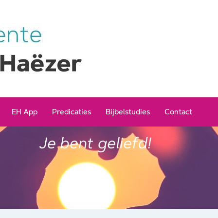
EH App
Predicaties
Bijbelstudies
Contact