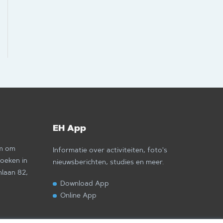
EH App
om om
Informatie over activiteiten, foto's
zoeken in
nieuwsberichten, studies en meer.
nlaan 82,
Download App
Online App