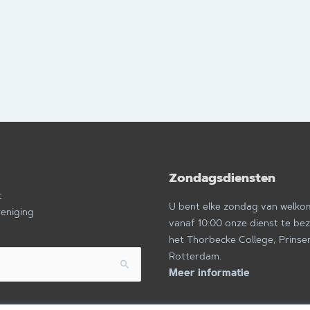
Zondagsdiensten
a
t
U bent elke zondag van welk
reniging
vanaf 10:00 onze dienst te be
het Thorbecke College, Prinse
Rotterdam.
Meer informatie