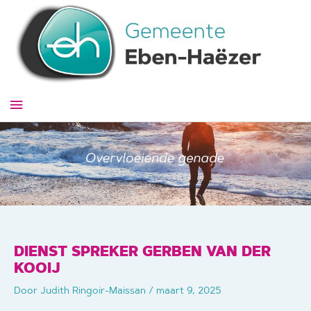
Ga
naar
de
inhoud
Hoofdmenu
DIENST SPREKER GERBEN VAN DER
KOOIJ
Door
Judith Ringoir-Maissan
/
maart 9, 2025