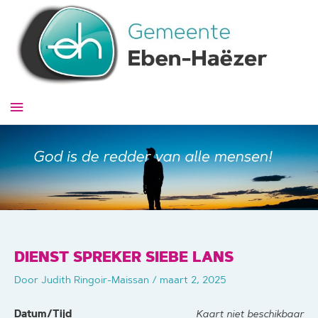
Ga
naar
de
inhoud
Hoofdmenu
DIENST SPREKER SIEBE LANS
Door
Judith Ringoir-Maissan
/
maart 2, 2025
Datum/Tijd
Kaart niet beschikbaar