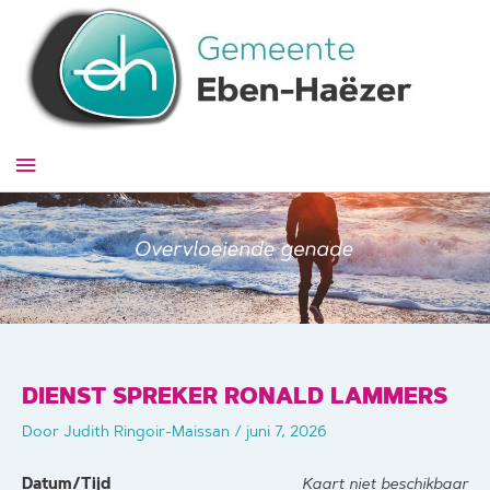
Ga
naar
de
inhoud
Hoofdmenu
DIENST SPREKER RONALD LAMMERS
Door
Judith Ringoir-Maissan
/
juni 7, 2026
Datum/Tijd
Kaart niet beschikbaar