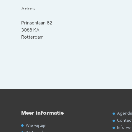
Adres:
Prinsenlaan 82
3066 KA
Rotterdam
Meer informatie
Agend
Contac
Wie wij zijn
Info ve