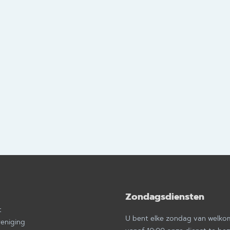
Zondagsdiensten
a
t
U bent elke zondag van welk
reniging