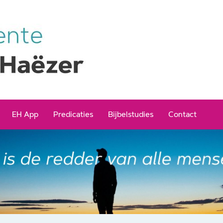
EH App
Predicaties
Bijbelstudies
Contact