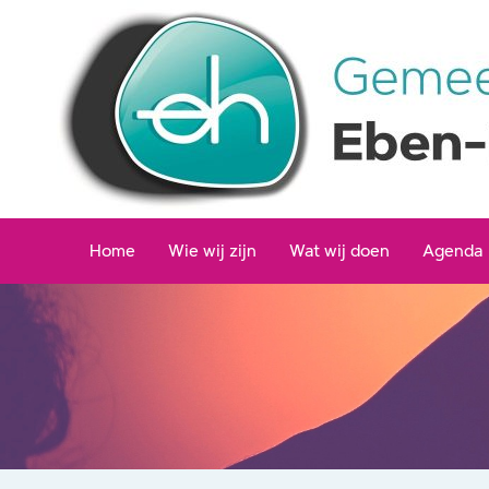
Ga
naar
de
inhoud
Home
Wie wij zijn
Wat wij doen
Agenda