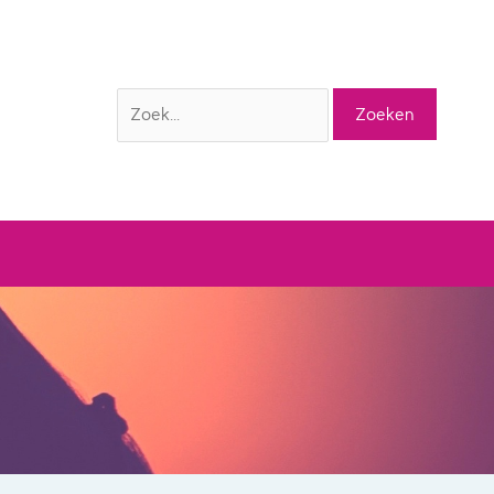
Zoek
naar: