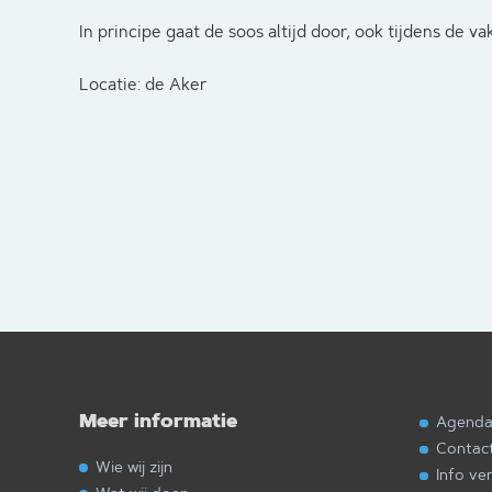
In principe gaat de soos altijd door, ook tijdens de va
Locatie: de Aker
Meer informatie
Agend
Contac
Wie wij zijn
Info ve