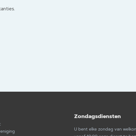
kanties.
Zondagsdiensten
a
t
U bent elke zondag van welk
reniging