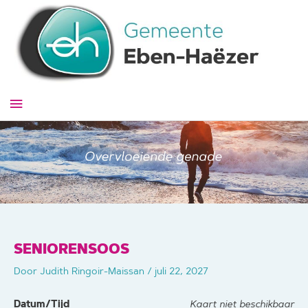
Ga
naar
de
inhoud
Hoofdmenu
SENIORENSOOS
Door
Judith Ringoir-Maissan
/
juli 22, 2027
Datum/Tijd
Kaart niet beschikbaar