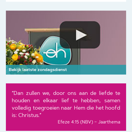
Bekijk laatste zondagsdienst
“Dan zullen we, door ons aan de liefde te
houden en elkaar lief te hebben, samen
volledig toegroeien naar Hem die het hoofd
is: Christus.”
Efeze 4:15 (NBV) – Jaarthema