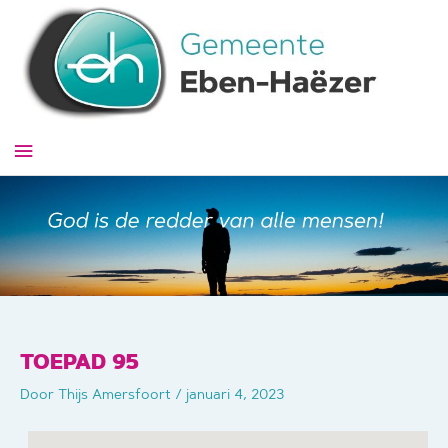
Ga
naar
de
inhoud
Hoofdmenu
TOEPAD 95
Door
Thijs Amersfoort
/
januari 4, 2023