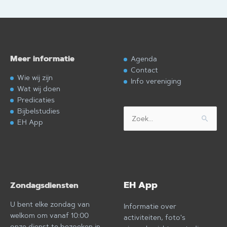
Meer informatie
Agenda
Contact
Wie wij zijn
Info vereniging
Wat wij doen
Predicaties
Bijbelstudies
Zoek
EH App
naar:
EH App
Zondagsdiensten
U bent elke zondag van
Informatie over
welkom om vanaf 10:00
activiteiten, foto's
onze dienst te bezoeken in