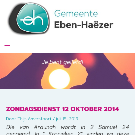
Ga
naar
de
inhoud
Hoofdmenu
ZONDAGSDIENST 12 OKTOBER 2014
Door
Thijs Amersfoort
/
juli 15, 2019
Die van Araunah wordt in 2 Samuel 24
genoemd. In 1 Kronieken 21 vinden wij deze