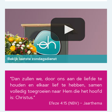
Bekijk laatste zondagsdienst
“Dan zullen we, door ons aan de liefde te
houden en elkaar lief te hebben, samen
volledig toegroeien naar Hem die het hoofd
is: Christus.”
Efeze 4:15 (NBV) – Jaarthema